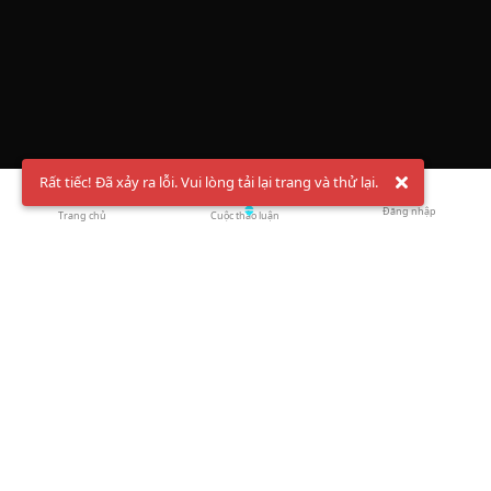
Rất tiếc! Đã xảy ra lỗi. Vui lòng tải lại trang và thử lại.
Đăng nhập
Trang chủ
Cuộc thảo luận
Chào mừng bạn đến với Hội Bóng Cầu ✨ Pickleball
Vietnam
Đăng ký tài khoản ngay
và theo dõi thông tin nóng hổi liên tục trên
Facebook
,
TikTok
hay
Whatsapp
Return to blog overview