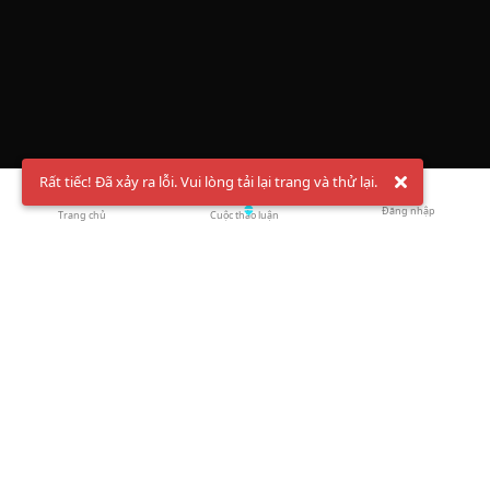
Rất tiếc! Đã xảy ra lỗi. Vui lòng tải lại trang và thử lại.
Đăng nhập
Trang chủ
Cuộc thảo luận
Chào mừng bạn đến với Hội Bóng Cầu ✨ Pickleball
Vietnam
Đăng ký tài khoản ngay
và theo dõi thông tin nóng hổi liên tục trên
Facebook
,
TikTok
hay
Whatsapp
Return to blog overview