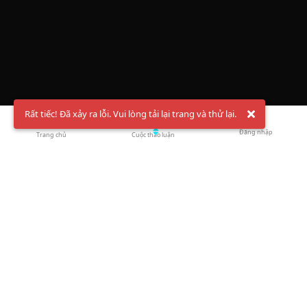
Rất tiếc! Đã xảy ra lỗi. Vui lòng tải lại trang và thử lại.
Đăng nhập
Trang chủ
Cuộc thảo luận
Chào mừng bạn đến với Hội Bóng Cầu ✨ Pickleball
Vietnam
Đăng ký tài khoản ngay
và theo dõi thông tin nóng hổi liên tục trên
Facebook
,
TikTok
hay
Whatsapp
Return to blog overview