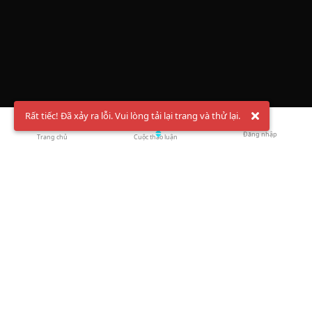
Rất tiếc! Đã xảy ra lỗi. Vui lòng tải lại trang và thử lại.
Đăng nhập
Trang chủ
Cuộc thảo luận
Chào mừng bạn đến với Hội Bóng Cầu ✨ Pickleball
Vietnam
Đăng ký tài khoản ngay
và theo dõi thông tin nóng hổi liên tục trên
Facebook
,
TikTok
hay
Whatsapp
Return to blog overview