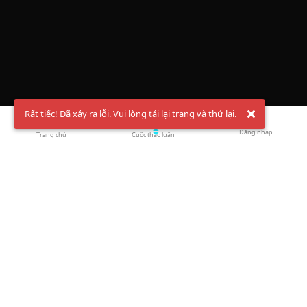
Rất tiếc! Đã xảy ra lỗi. Vui lòng tải lại trang và thử lại.
Đăng nhập
Trang chủ
Cuộc thảo luận
Chào mừng bạn đến với Hội Bóng Cầu ✨ Pickleball
Vietnam
Đăng ký tài khoản ngay
và theo dõi thông tin nóng hổi liên tục trên
Facebook
,
TikTok
hay
Whatsapp
Return to blog overview