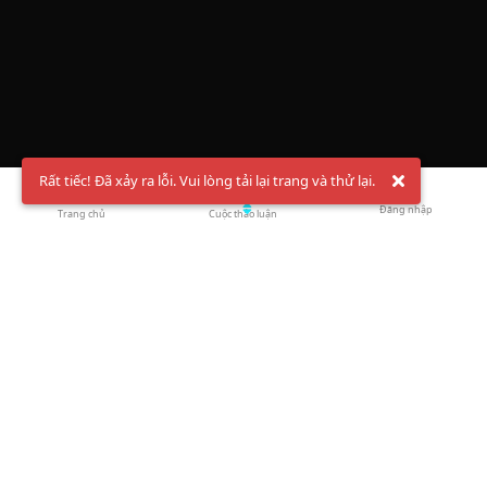
Rất tiếc! Đã xảy ra lỗi. Vui lòng tải lại trang và thử lại.
Đăng nhập
Trang chủ
Cuộc thảo luận
Chào mừng bạn đến với Hội Bóng Cầu ✨ Pickleball
Vietnam
Đăng ký tài khoản ngay
và theo dõi thông tin nóng hổi liên tục trên
Facebook
,
TikTok
hay
Whatsapp
Return to blog overview