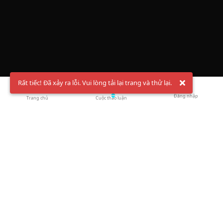
Rất tiếc! Đã xảy ra lỗi. Vui lòng tải lại trang và thử lại.
Đăng nhập
Trang chủ
Cuộc thảo luận
Chào mừng bạn đến với Hội Bóng Cầu ✨ Pickleball
Vietnam
Đăng ký tài khoản ngay
và theo dõi thông tin nóng hổi liên tục trên
Facebook
,
TikTok
hay
Whatsapp
Return to blog overview