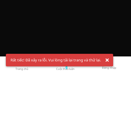
Rất tiếc! Đã xảy ra lỗi. Vui lòng tải lại trang và thử lại.
Đăng nhập
Trang chủ
Cuộc thảo luận
Chào mừng bạn đến với Hội Bóng Cầu ✨ Pickleball
Vietnam
Đăng ký tài khoản ngay
và theo dõi thông tin nóng hổi liên tục trên
Facebook
,
TikTok
hay
Whatsapp
Return to blog overview