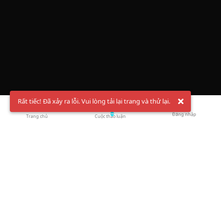
Rất tiếc! Đã xảy ra lỗi. Vui lòng tải lại trang và thử lại.
Đăng nhập
Trang chủ
Cuộc thảo luận
Chào mừng bạn đến với Hội Bóng Cầu ✨ Pickleball
Vietnam
Đăng ký tài khoản ngay
và theo dõi thông tin nóng hổi liên tục trên
Facebook
,
TikTok
hay
Whatsapp
Return to blog overview