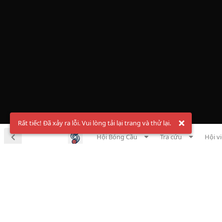
Rất tiếc! Đã xảy ra lỗi. Vui lòng tải lại trang và thử lại.
Hội Bóng Cầu
Tra cứu
Hội v
Chà
Đăng ký t