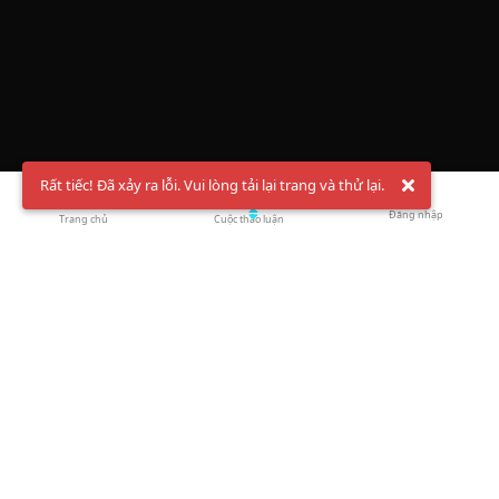
Rất tiếc! Đã xảy ra lỗi. Vui lòng tải lại trang và thử lại.
Đăng nhập
Trang chủ
Cuộc thảo luận
Chào mừng bạn đến với Hội Bóng Cầu ✨ Pickleball
Vietnam
Đăng ký tài khoản ngay
và theo dõi thông tin nóng hổi liên tục trên
Facebook
,
TikTok
hay
Whatsapp
Return to blog overview