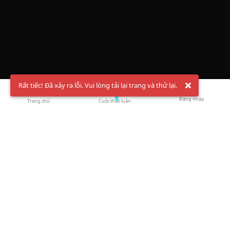
Rất tiếc! Đã xảy ra lỗi. Vui lòng tải lại trang và thử lại.
Đăng nhập
Trang chủ
Cuộc thảo luận
Chào mừng bạn đến với Hội Bóng Cầu ✨ Pickleball
Vietnam
Đăng ký tài khoản ngay
và theo dõi thông tin nóng hổi liên tục trên
Facebook
,
TikTok
hay
Whatsapp
Return to blog overview