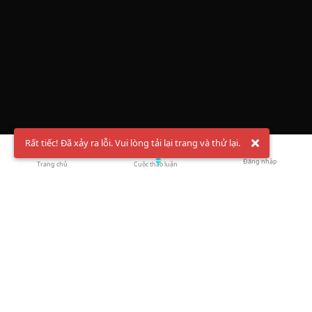
Rất tiếc! Đã xảy ra lỗi. Vui lòng tải lại trang và thử lại.
Đăng nhập
Trang chủ
Cuộc thảo luận
Chào mừng bạn đến với Hội Bóng Cầu ✨ Pickleball
Vietnam
Đăng ký tài khoản ngay
và theo dõi thông tin nóng hổi liên tục trên
Facebook
,
TikTok
hay
Whatsapp
Return to blog overview