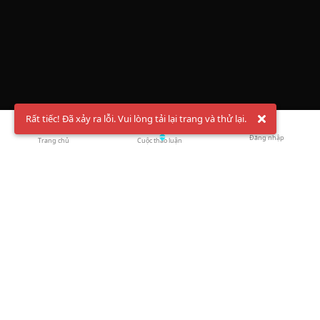
Rất tiếc! Đã xảy ra lỗi. Vui lòng tải lại trang và thử lại.
Đăng nhập
Trang chủ
Cuộc thảo luận
Chào mừng bạn đến với Hội Bóng Cầu ✨ Pickleball
Vietnam
Đăng ký tài khoản ngay
và theo dõi thông tin nóng hổi liên tục trên
Facebook
,
TikTok
hay
Whatsapp
Return to blog overview