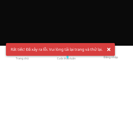
Rất tiếc! Đã xảy ra lỗi. Vui lòng tải lại trang và thử lại.
Đăng nhập
Trang chủ
Cuộc thảo luận
Chào mừng bạn đến với Hội Bóng Cầu ✨ Pickleball
Vietnam
Đăng ký tài khoản ngay
và theo dõi thông tin nóng hổi liên tục trên
Facebook
,
TikTok
hay
Whatsapp
Return to blog overview