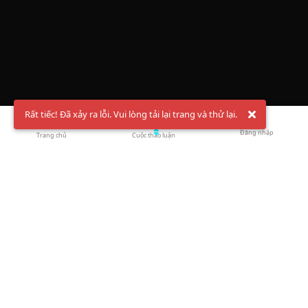
Rất tiếc! Đã xảy ra lỗi. Vui lòng tải lại trang và thử lại.
Đăng nhập
Trang chủ
Cuộc thảo luận
Chào mừng bạn đến với Hội Bóng Cầu ✨ Pickleball
Vietnam
Đăng ký tài khoản ngay
và theo dõi thông tin nóng hổi liên tục trên
Facebook
,
TikTok
hay
Whatsapp
Return to blog overview