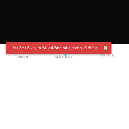
Rất tiếc! Đã xảy ra lỗi. Vui lòng tải lại trang và thử lại.
Đăng nhập
Trang chủ
Cuộc thảo luận
Chào mừng bạn đến với Hội Bóng Cầu ✨ Pickleball
Vietnam
Đăng ký tài khoản ngay
và theo dõi thông tin nóng hổi liên tục trên
Facebook
,
TikTok
hay
Whatsapp
Return to blog overview