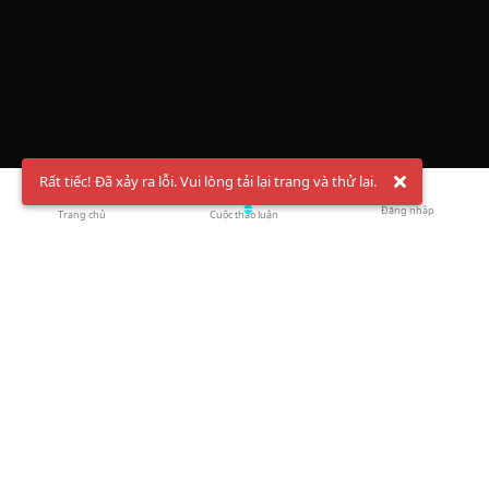
Rất tiếc! Đã xảy ra lỗi. Vui lòng tải lại trang và thử lại.
Đăng nhập
Trang chủ
Cuộc thảo luận
Chào mừng bạn đến với Hội Bóng Cầu ✨ Pickleball
Vietnam
Đăng ký tài khoản ngay
và theo dõi thông tin nóng hổi liên tục trên
Facebook
,
TikTok
hay
Whatsapp
Return to blog overview