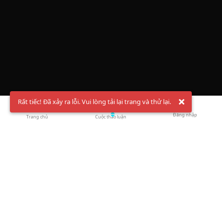
Rất tiếc! Đã xảy ra lỗi. Vui lòng tải lại trang và thử lại.
Đăng nhập
Trang chủ
Cuộc thảo luận
Chào mừng bạn đến với Hội Bóng Cầu ✨ Pickleball
Vietnam
Đăng ký tài khoản ngay
và theo dõi thông tin nóng hổi liên tục trên
Facebook
,
TikTok
hay
Whatsapp
Return to blog overview