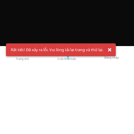
Rất tiếc! Đã xảy ra lỗi. Vui lòng tải lại trang và thử lại.
Đăng nhập
Trang chủ
Cuộc thảo luận
Chào mừng bạn đến với Hội Bóng Cầu ✨ Pickleball
Vietnam
Đăng ký tài khoản ngay
và theo dõi thông tin nóng hổi liên tục trên
Facebook
,
TikTok
hay
Whatsapp
Return to blog overview