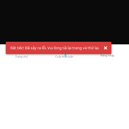
Rất tiếc! Đã xảy ra lỗi. Vui lòng tải lại trang và thử lại.
Đăng nhập
Trang chủ
Cuộc thảo luận
Chào mừng bạn đến với Hội Bóng Cầu ✨ Pickleball
Vietnam
Đăng ký tài khoản ngay
và theo dõi thông tin nóng hổi liên tục trên
Facebook
,
TikTok
hay
Whatsapp
Return to blog overview