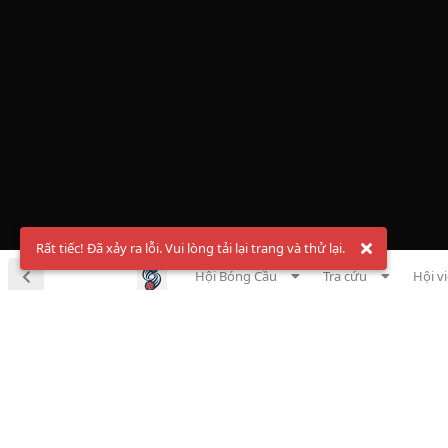
Rất tiếc! Đã xảy ra lỗi. Vui lòng tải lại trang và thử lại.
Hội Bóng Cầu
Tra cứu
Hội v
Chà
Đăng ký t