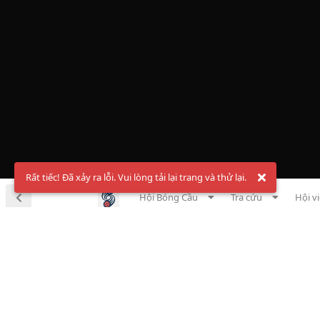
Rất tiếc! Đã xảy ra lỗi. Vui lòng tải lại trang và thử lại.
Hội Bóng Cầu
Tra cứu
Hội v
Chà
Đăng ký t