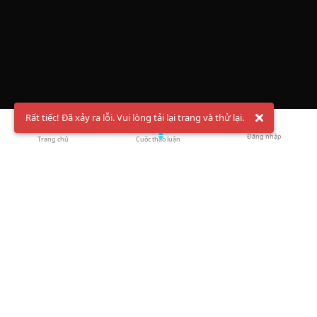
Rất tiếc! Đã xảy ra lỗi. Vui lòng tải lại trang và thử lại.
Đăng nhập
Trang chủ
Cuộc thảo luận
Chào mừng bạn đến với Hội Bóng Cầu ✨ Pickleball
Vietnam
Đăng ký tài khoản ngay
và theo dõi thông tin nóng hổi liên tục trên
Facebook
,
TikTok
hay
Whatsapp
Return to blog overview