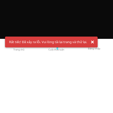
Rất tiếc! Đã xảy ra lỗi. Vui lòng tải lại trang và thử lại.
Đăng nhập
Trang chủ
Cuộc thảo luận
Chào mừng bạn đến với Hội Bóng Cầu ✨ Pickleball
Vietnam
Đăng ký tài khoản ngay
và theo dõi thông tin nóng hổi liên tục trên
Facebook
,
TikTok
hay
Whatsapp
Return to blog overview