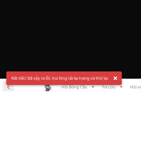
Rất tiếc! Đã xảy ra lỗi. Vui lòng tải lại trang và thử lại.
Hội Bóng Cầu
Tra cứu
Hội v
Chà
Đăng ký t