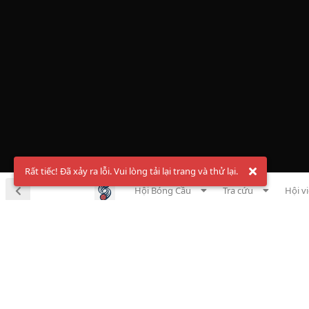
Rất tiếc! Đã xảy ra lỗi. Vui lòng tải lại trang và thử lại.
Hội Bóng Cầu
Tra cứu
Hội v
Chà
Đăng ký t