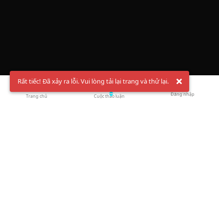
Rất tiếc! Đã xảy ra lỗi. Vui lòng tải lại trang và thử lại.
Đăng nhập
Trang chủ
Cuộc thảo luận
Chào mừng bạn đến với Hội Bóng Cầu ✨ Pickleball
Vietnam
Đăng ký tài khoản ngay
và theo dõi thông tin nóng hổi liên tục trên
Facebook
,
TikTok
hay
Whatsapp
Return to blog overview