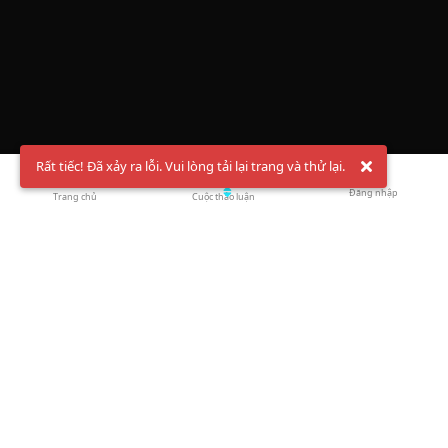
Rất tiếc! Đã xảy ra lỗi. Vui lòng tải lại trang và thử lại.
Đăng nhập
Trang chủ
Cuộc thảo luận
Chào mừng bạn đến với Hội Bóng Cầu ✨ Pickleball
Vietnam
Đăng ký tài khoản ngay
và theo dõi thông tin nóng hổi liên tục trên
Facebook
,
TikTok
hay
Whatsapp
Return to blog overview