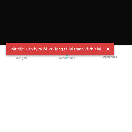
Rất tiếc! Đã xảy ra lỗi. Vui lòng tải lại trang và thử lại.
Đăng nhập
Trang chủ
Cuộc thảo luận
Chào mừng bạn đến với Hội Bóng Cầu ✨ Pickleball
Vietnam
Đăng ký tài khoản ngay
và theo dõi thông tin nóng hổi liên tục trên
Facebook
,
TikTok
hay
Whatsapp
Return to blog overview