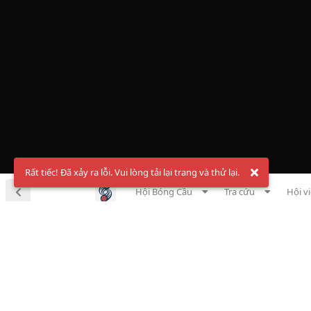
Rất tiếc! Đã xảy ra lỗi. Vui lòng tải lại trang và thử lại.
Hội Bóng Cầu
Tra cứu
Hội v
Chà
Đăng ký t