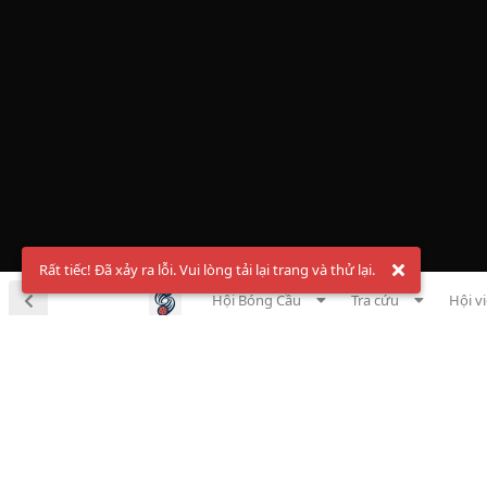
Rất tiếc! Đã xảy ra lỗi. Vui lòng tải lại trang và thử lại.
Hội Bóng Cầu
Tra cứu
Hội v
Chà
Đăng ký t