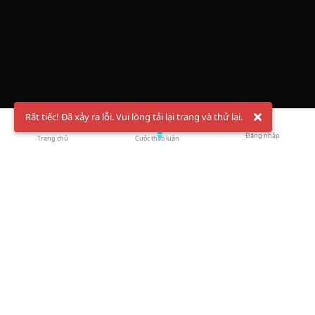
Rất tiếc! Đã xảy ra lỗi. Vui lòng tải lại trang và thử lại.
Đăng nhập
Trang chủ
Cuộc thảo luận
Chào mừng bạn đến với Hội Bóng Cầu ✨ Pickleball
Vietnam
Đăng ký tài khoản ngay
và theo dõi thông tin nóng hổi liên tục trên
Facebook
,
TikTok
hay
Whatsapp
Return to blog overview