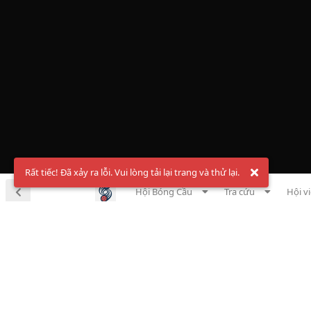
Rất tiếc! Đã xảy ra lỗi. Vui lòng tải lại trang và thử lại.
Hội Bóng Cầu
Tra cứu
Hội v
Chà
Đăng ký t