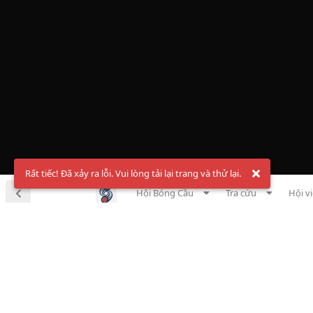
Rất tiếc! Đã xảy ra lỗi. Vui lòng tải lại trang và thử lại.
Hội Bóng Cầu
Tra cứu
Hội v
Chà
Đăng ký t