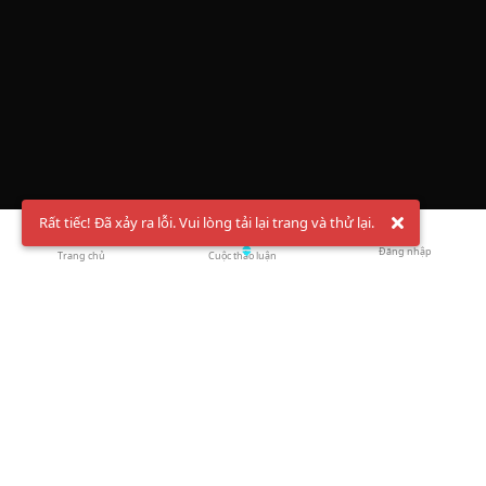
Rất tiếc! Đã xảy ra lỗi. Vui lòng tải lại trang và thử lại.
Đăng nhập
Trang chủ
Cuộc thảo luận
Chào mừng bạn đến với Hội Bóng Cầu ✨ Pickleball
Vietnam
Đăng ký tài khoản ngay
và theo dõi thông tin nóng hổi liên tục trên
Facebook
,
TikTok
hay
Whatsapp
Return to blog overview