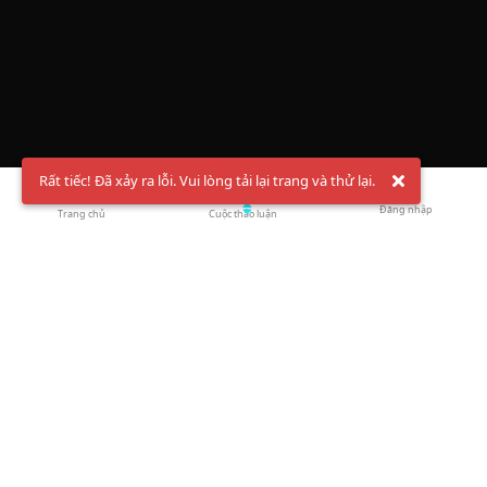
Rất tiếc! Đã xảy ra lỗi. Vui lòng tải lại trang và thử lại.
Đăng nhập
Trang chủ
Cuộc thảo luận
Chào mừng bạn đến với Hội Bóng Cầu ✨ Pickleball
Vietnam
Đăng ký tài khoản ngay
và theo dõi thông tin nóng hổi liên tục trên
Facebook
,
TikTok
hay
Whatsapp
Return to blog overview