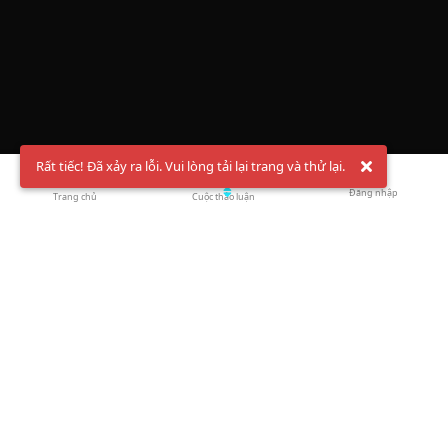
Rất tiếc! Đã xảy ra lỗi. Vui lòng tải lại trang và thử lại.
Đăng nhập
Trang chủ
Cuộc thảo luận
Chào mừng bạn đến với Hội Bóng Cầu ✨ Pickleball
Vietnam
Đăng ký tài khoản ngay
và theo dõi thông tin nóng hổi liên tục trên
Facebook
,
TikTok
hay
Whatsapp
Return to blog overview