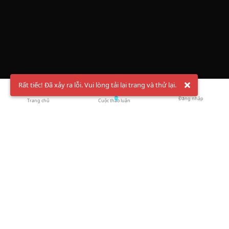
Rất tiếc! Đã xảy ra lỗi. Vui lòng tải lại trang và thử lại.
Đăng nhập
Trang chủ
Cuộc thảo luận
Chào mừng bạn đến với Hội Bóng Cầu ✨ Pickleball
Vietnam
Đăng ký tài khoản ngay
và theo dõi thông tin nóng hổi liên tục trên
Facebook
,
TikTok
hay
Whatsapp
Return to blog overview