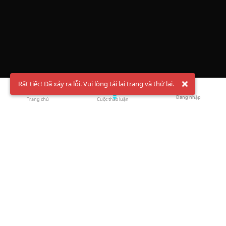
Rất tiếc! Đã xảy ra lỗi. Vui lòng tải lại trang và thử lại.
Đăng nhập
Trang chủ
Cuộc thảo luận
Chào mừng bạn đến với Hội Bóng Cầu ✨ Pickleball
Vietnam
Đăng ký tài khoản ngay
và theo dõi thông tin nóng hổi liên tục trên
Facebook
,
TikTok
hay
Whatsapp
Return to blog overview