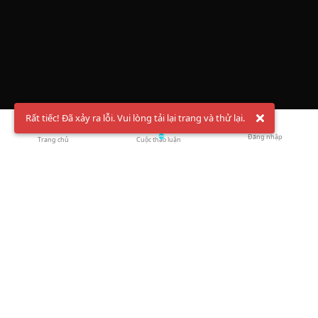
Rất tiếc! Đã xảy ra lỗi. Vui lòng tải lại trang và thử lại.
Đăng nhập
Trang chủ
Cuộc thảo luận
Chào mừng bạn đến với Hội Bóng Cầu ✨ Pickleball
Vietnam
Đăng ký tài khoản ngay
và theo dõi thông tin nóng hổi liên tục trên
Facebook
,
TikTok
hay
Whatsapp
Return to blog overview