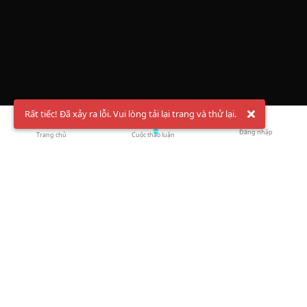
Rất tiếc! Đã xảy ra lỗi. Vui lòng tải lại trang và thử lại.
Đăng nhập
Trang chủ
Cuộc thảo luận
Chào mừng bạn đến với Hội Bóng Cầu ✨ Pickleball
Vietnam
Đăng ký tài khoản ngay
và theo dõi thông tin nóng hổi liên tục trên
Facebook
,
TikTok
hay
Whatsapp
Return to blog overview