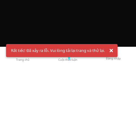
Rất tiếc! Đã xảy ra lỗi. Vui lòng tải lại trang và thử lại.
Đăng nhập
Trang chủ
Cuộc thảo luận
Chào mừng bạn đến với Hội Bóng Cầu ✨ Pickleball
Vietnam
Đăng ký tài khoản ngay
và theo dõi thông tin nóng hổi liên tục trên
Facebook
,
TikTok
hay
Whatsapp
Return to blog overview