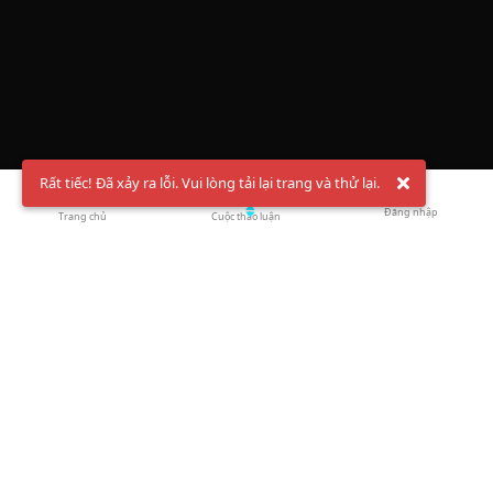
Rất tiếc! Đã xảy ra lỗi. Vui lòng tải lại trang và thử lại.
Đăng nhập
Trang chủ
Cuộc thảo luận
Chào mừng bạn đến với Hội Bóng Cầu ✨ Pickleball
Vietnam
Đăng ký tài khoản ngay
và theo dõi thông tin nóng hổi liên tục trên
Facebook
,
TikTok
hay
Whatsapp
Return to blog overview