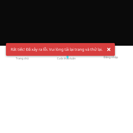
Rất tiếc! Đã xảy ra lỗi. Vui lòng tải lại trang và thử lại.
Đăng nhập
Trang chủ
Cuộc thảo luận
Chào mừng bạn đến với Hội Bóng Cầu ✨ Pickleball
Vietnam
Đăng ký tài khoản ngay
và theo dõi thông tin nóng hổi liên tục trên
Facebook
,
TikTok
hay
Whatsapp
Return to blog overview