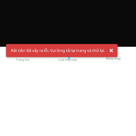
Rất tiếc! Đã xảy ra lỗi. Vui lòng tải lại trang và thử lại.
Đăng nhập
Trang chủ
Cuộc thảo luận
Chào mừng bạn đến với Hội Bóng Cầu ✨ Pickleball
Vietnam
Đăng ký tài khoản ngay
và theo dõi thông tin nóng hổi liên tục trên
Facebook
,
TikTok
hay
Whatsapp
Return to blog overview