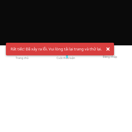
Rất tiếc! Đã xảy ra lỗi. Vui lòng tải lại trang và thử lại.
Đăng nhập
Trang chủ
Cuộc thảo luận
Chào mừng bạn đến với Hội Bóng Cầu ✨ Pickleball
Vietnam
Đăng ký tài khoản ngay
và theo dõi thông tin nóng hổi liên tục trên
Facebook
,
TikTok
hay
Whatsapp
Return to blog overview