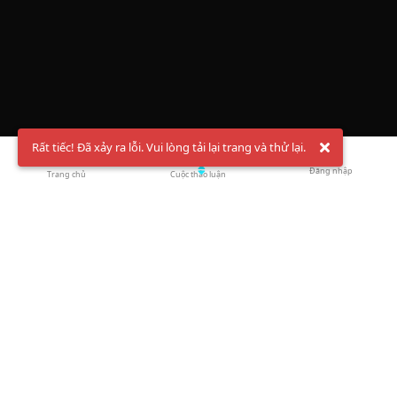
Rất tiếc! Đã xảy ra lỗi. Vui lòng tải lại trang và thử lại.
Đăng nhập
Trang chủ
Cuộc thảo luận
Chào mừng bạn đến với Hội Bóng Cầu ✨ Pickleball
Vietnam
Đăng ký tài khoản ngay
và theo dõi thông tin nóng hổi liên tục trên
Facebook
,
TikTok
hay
Whatsapp
Return to blog overview